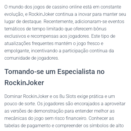
O mundo dos jogos de cassino online está em constante
evolução, e RockinJoker continua a inovar para manter seu
lugar de destaque. Recentemente, adicionaram-se eventos
temáticos de tempo limitado que oferecem bônus
exclusivos e recompensas aos jogadores. Este tipo de
atualizações frequentes mantém o jogo fresco e
empolgante, incentivando a participação contínua da
comunidade de jogadores.
Tornando-se um Especialista no
RockinJoker
Dominar RockinJoker e os 8u Slots exige prática e um
pouco de sorte. Os jogadores são encorajados a aproveitar
as versões de demonstração para entender melhor as
mecânicas do jogo sem risco financeiro. Conhecer as
tabelas de pagamento e compreender os símbolos de alto