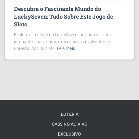
Descubra o Fascinante Mundo do
LuckySeven: Tudo Sobre Este Jogo de
Slots
Explore a imersão no LuckySeven, um jogo de slots
intrigante, suas regras e mecânicas envolventes no
universo dos 8u slots.
Leia mais…
LOTERIA
CASSINO AO VIVO
EXCLUSIVO