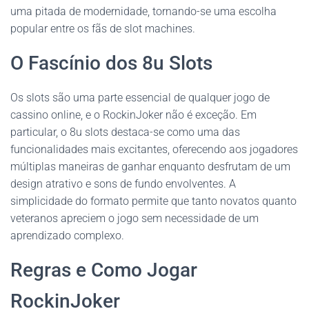
uma pitada de modernidade, tornando-se uma escolha
popular entre os fãs de slot machines.
O Fascínio dos 8u Slots
Os slots são uma parte essencial de qualquer jogo de
cassino online, e o RockinJoker não é exceção. Em
particular, o 8u slots destaca-se como uma das
funcionalidades mais excitantes, oferecendo aos jogadores
múltiplas maneiras de ganhar enquanto desfrutam de um
design atrativo e sons de fundo envolventes. A
simplicidade do formato permite que tanto novatos quanto
veteranos apreciem o jogo sem necessidade de um
aprendizado complexo.
Regras e Como Jogar
RockinJoker