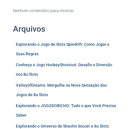
Nenhum comentário para mostrar.
Arquivos
Explorando o Jogo de Slots Spindrift: Como Jogar e
Suas Regras
Conheça o Jogo HockeyShootout: Desafio e Diversão
nos 8u Slots
ValleyofDreams: Mergulhe na Nova Sensação dos
Jogos de 8u Slots
Explorando o JOGODOBICHO: Tudo o que Você Precisa
Saber
Explorando o Universo de Shaolin Soccer e 8u Slots